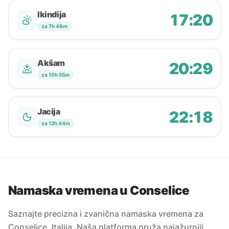
Ikindija
17:20
za 7h 46m
Akšam
20:29
za 10h 55m
Jacija
22:18
za 12h 44m
Namaska vremena u Conselice
Saznajte precizna i zvanična namaska vremena za
Conselice, Italija. Naša platforma pruža najažurniji