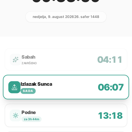
nedjelja, 9. august 2026
26. safer 1448
Sabah
04:11
ZAVRŠENO
Izlazak Sunca
06:07
SADA
Podne
13:18
za 3h 44m