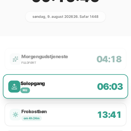
søndag, 9. august 2026
26. Safar 1448
Morgengudstjeneste
04:18
FULDFØRT
Solopgang
06:03
NU
Frokostbøn
13:41
om 4h 24m