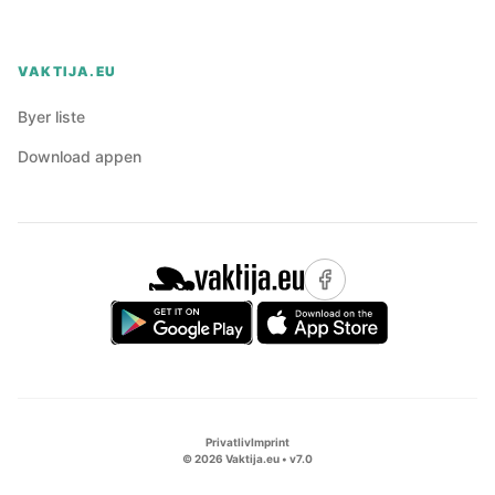
VAKTIJA.EU
Byer liste
Download appen
Privatliv
Imprint
©
2026
Vaktija.eu • v
7.0