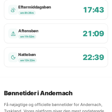
Eftermiddagsbøn
17:43
om 8h 26m
Aftensbøn
21:09
om 11h 52m
Nattebøn
22:39
om 13h 22m
Bønnetider i Andernach
Få nøjagtige og officielle bønnetider for Andernach,
Tyskland. Vores platform giver den mest opdaterede