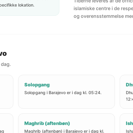
Tiderne leveres af de offici
pecifikke lokation.
islamiske centre i de resp
og overensstemmelse me
evo
i dag.
Solopgang
Dh
Solopgang i Barajevo er i dag kl. 05:24.
Dhu
12:
Maghrib (aftenbøn)
Ish
dag
Maghrib (aftenbøn) i Barajevo er i dag kl.
Ish