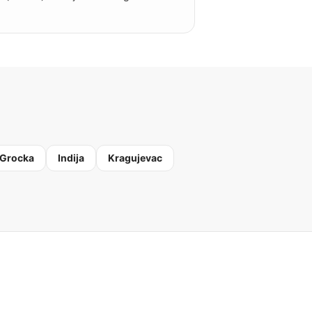
Grocka
Indija
Kragujevac