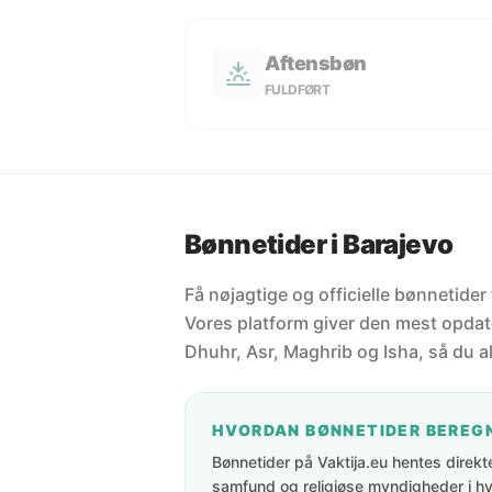
Aftensbøn
FULDFØRT
Bønnetider i Barajevo
Få nøjagtige og officielle bønnetider
Vores platform giver den mest opdate
Dhuhr, Asr, Maghrib og Isha, så du al
HVORDAN BØNNETIDER BEREG
Bønnetider på Vaktija.eu hentes direkte 
samfund og religiøse myndigheder i hve