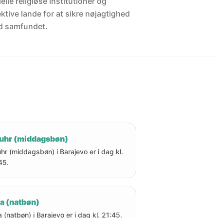
elle religiøse institutioner og
ektive lande for at sikre nøjagtighed
d samfundet.
uhr (middagsbøn)
hr (middagsbøn) i Barajevo er i dag kl.
45.
a (natbøn)
a (natbøn) i Barajevo er i dag kl. 21:45.