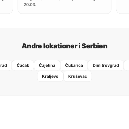
20:03.
Andre lokationer i Serbien
rad
Čačak
Čajetina
Čukarica
Dimitrovgrad
Kraljevo
Kruševac