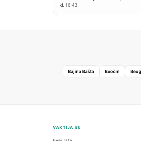
kl. 16:43.
Bajina Bašta
Beočin
Beog
VAKTIJA.EU
Byer liste