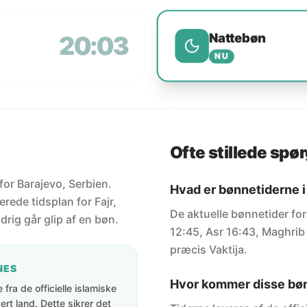
Nattebøn
20:03
NU
Ofte stillede spø
 for Barajevo, Serbien.
Hvad er bønnetiderne i
rede tidsplan for Fajr,
De aktuelle bønnetider for
drig går glip af en bøn.
12:45, Asr 16:43, Maghrib 
præcis Vaktija.
NES
Hvor kommer disse bøn
fra de officielle islamiske
rt land. Dette sikrer det