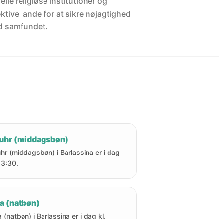
elle religiøse institutioner og
ektive lande for at sikre nøjagtighed
d samfundet.
uhr (middagsbøn)
hr (middagsbøn) i Barlassina er i dag
 13:30.
a (natbøn)
a (natbøn) i Barlassina er i dag kl.