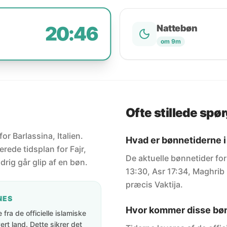
20:46
Nattebøn
om 9m
Ofte stillede spø
or Barlassina, Italien.
Hvad er bønnetiderne i 
rede tidsplan for Fajr,
De aktuelle bønnetider for 
drig går glip af en bøn.
13:30, Asr 17:34, Maghrib 
præcis Vaktija.
NES
Hvor kommer disse bøn
fra de officielle islamiske
rt land. Dette sikrer det