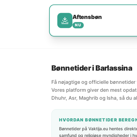
Aftensbøn
NU
Bønnetider i Barlassina
Få nøjagtige og officielle bønnetider f
Vores platform giver den mest opdate
Dhuhr, Asr, Maghrib og Isha, så du al
HVORDAN BØNNETIDER BEREG
Bønnetider på Vaktija.eu hentes direkte 
samfund og religiøse myndigheder i hve