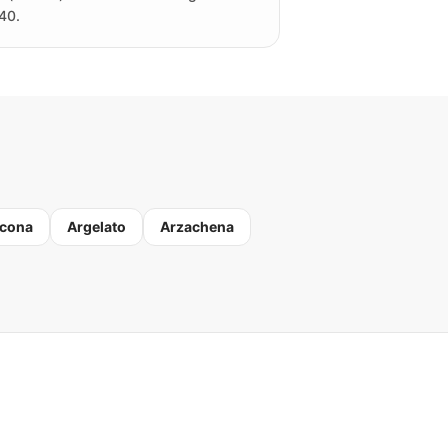
40.
cona
Argelato
Arzachena