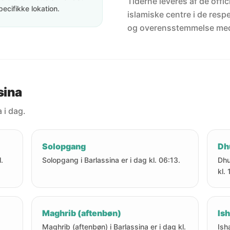
Tiderne leveres af de offici
pecifikke lokation.
islamiske centre i de resp
og overensstemmelse me
sina
 i dag.
Solopgang
Dh
.
Solopgang i Barlassina er i dag kl. 06:13.
Dhu
kl.
Maghrib (aftenbøn)
Ish
Maghrib (aftenbøn) i Barlassina er i dag kl.
Ish