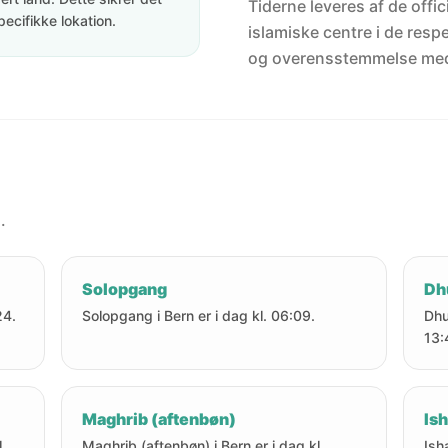
Tiderne leveres af de offici
pecifikke lokation.
islamiske centre i de resp
og overensstemmelse me
.
Solopgang
Dh
24.
Solopgang i Bern er i dag kl. 06:09.
Dhu
13:
Maghrib (aftenbøn)
Ish
.
Maghrib (aftenbøn) i Bern er i dag kl.
Ish