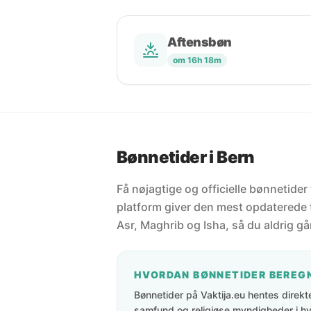
Aftensbøn
om 16h 18m
Bønnetider i Bern
Få nøjagtige og officielle bønnetider
platform giver den mest opdaterede t
Asr, Maghrib og Isha, så du aldrig går
HVORDAN BØNNETIDER BEREG
Bønnetider på Vaktija.eu hentes direkte 
samfund og religiøse myndigheder i hve