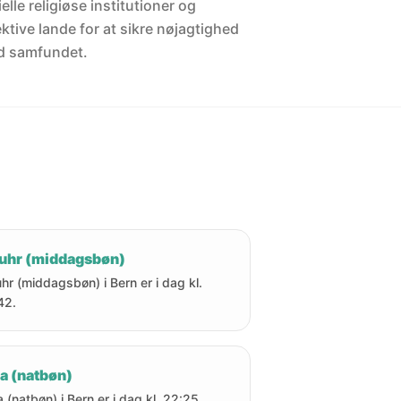
elle religiøse institutioner og
ektive lande for at sikre nøjagtighed
d samfundet.
uhr (middagsbøn)
hr (middagsbøn) i Bern er i dag kl.
42.
a (natbøn)
a (natbøn) i Bern er i dag kl. 22:25.