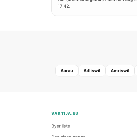
17:42.
Aarau
Adliswil
Amriswil
VAKTIJA.EU
Byer liste
Download appen