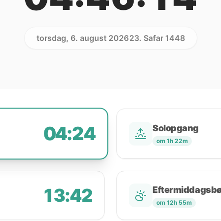
torsdag, 6. august 2026
23. Safar 1448
04:24
Solopgang
om 1h 22m
13:42
Eftermiddagsb
om 12h 55m