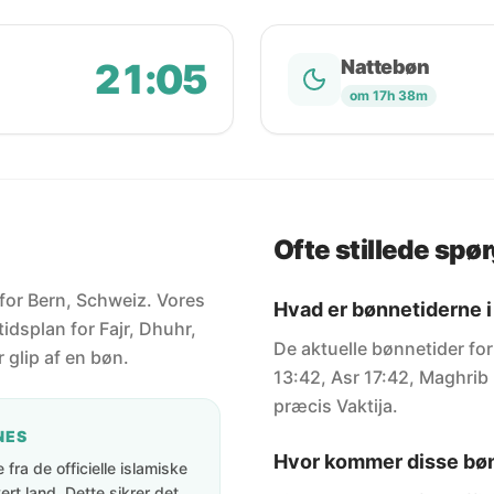
21:05
Nattebøn
om 17h 38m
Ofte stillede spø
 for Bern, Schweiz. Vores
Hvad er bønnetiderne i
idsplan for Fajr, Dhuhr,
De aktuelle bønnetider for
 glip af en bøn.
13:42, Asr 17:42, Maghrib 
præcis Vaktija.
NES
Hvor kommer disse bøn
fra de officielle islamiske
rt land. Dette sikrer det