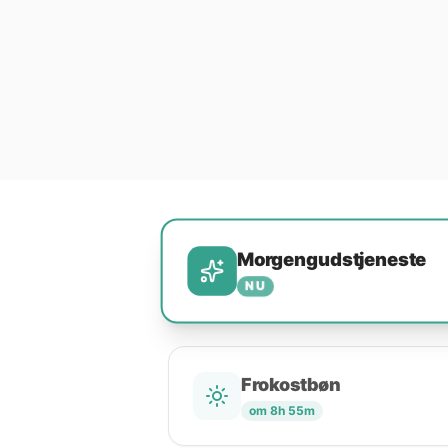
Morgengudstjeneste
NU
Frokostbøn
om 8h 55m