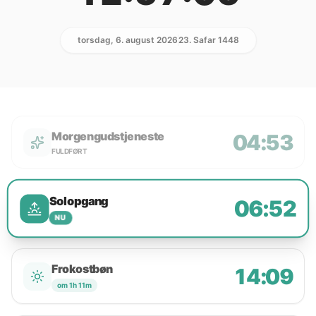
torsdag, 6. august 2026
23. Safar 1448
Morgengudstjeneste
04:53
FULDFØRT
Solopgang
06:52
NU
Frokostbøn
14:09
om 1h 11m