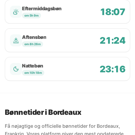
Eftermiddagsbøn
18:07
om 5h 9m
Aftensbøn
21:24
om 8h 26m
Nattebøn
23:16
om 10h 18m
Bønnetider i Bordeaux
Få nøjagtige og officielle bønnetider for Bordeaux,
Frankrig. Vores platform giver den mest opdaterede