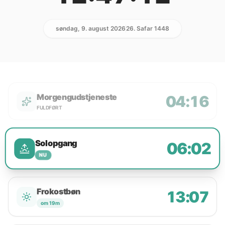
søndag, 9. august 2026
26. Safar 1448
Morgengudstjeneste
04:16
FULDFØRT
Solopgang
06:02
NU
Frokostbøn
13:07
om 19m