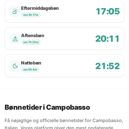
Eftermiddagsbøn
17:05
om 4h 17m
Aftensbøn
20:11
om 7h 23m
Nattebøn
21:52
om 9h 4m
Bønnetider i Campobasso
Få nøjagtige og officielle bønnetider for Campobasso,
Italien. Vores platform giver den mest opdaterede