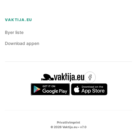
VAKTIJA.EU
Byer liste
Download appen
Privatliv
Imprint
©
2026
Vaktija.eu • v
7.0