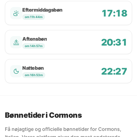
Eftermiddagsbøn
17:18
om 11h 44m
Aftensbøn
20:31
om 14h 57m
Nattebøn
22:27
om 16h 53m
Bønnetider i Cormons
Få nøjagtige og officielle bønnetider for Cormons,