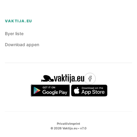
VAKTIJA.EU
Byer liste
Download appen
Privatliv
Imprint
©
2026
Vaktija.eu • v
7.0