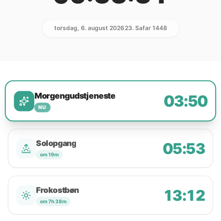
torsdag, 6. august 2026
23. Safar 1448
Morgengudstjeneste
03:50
NU
Solopgang
05:53
om 19m
Frokostbøn
13:12
om 7h 38m