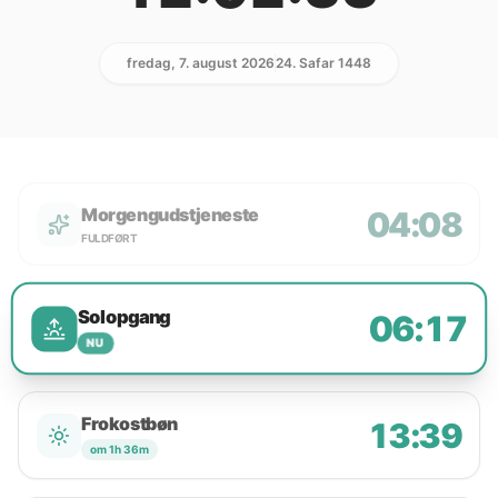
fredag, 7. august 2026
24. Safar 1448
Morgengudstjeneste
04:08
FULDFØRT
Solopgang
06:17
NU
Frokostbøn
13:39
om 1h 36m