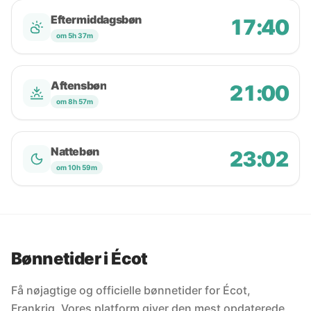
Eftermiddagsbøn
17:40
om 5h 37m
Aftensbøn
21:00
om 8h 57m
Nattebøn
23:02
om 10h 59m
Bønnetider i Écot
Få nøjagtige og officielle bønnetider for Écot,
Frankrig. Vores platform giver den mest opdaterede