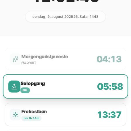
søndag, 9. august 2026
26. Safar 1448
Morgengudstjeneste
04:13
FULDFØRT
Solopgang
05:58
NU
Frokostbøn
13:37
om 1h 34m