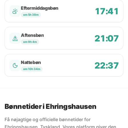
Eftermiddagsbøn
17:41
om 5h 38m
Aftensbøn
21:07
om 9h 4m
Nattebøn
22:37
om 10h 34m
Bønnetider i Ehringshausen
Få nøjagtige og officielle bønnetider for
Ehringshausen, Tyskland. Vores platform giver den