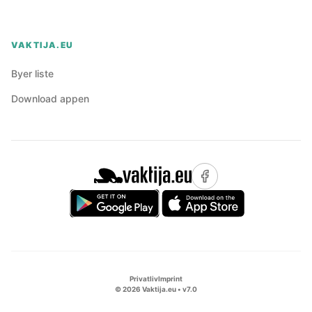
VAKTIJA.EU
Byer liste
Download appen
Privatliv
Imprint
©
2026
Vaktija.eu • v
7.0