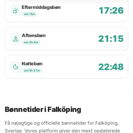
Eftermiddagsbøn
17:26
om 15m
Aftensbøn
21:15
om 4h 4m
Nattebøn
22:48
om 5h 37m
Bønnetider i Falköping
Få nøjagtige og officielle bønnetider for Falköping,
Sverige. Vores platform giver den mest opdaterede