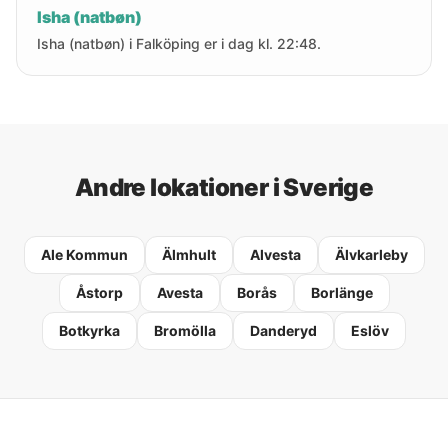
Isha (natbøn)
Isha (natbøn) i Falköping er i dag kl. 22:48.
Andre lokationer i Sverige
Ale Kommun
Älmhult
Alvesta
Älvkarleby
Åstorp
Avesta
Borås
Borlänge
Botkyrka
Bromölla
Danderyd
Eslöv