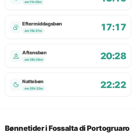
om 11h 25m
Eftermiddagsbøn
17:17
om 15h 27m
Aftensbøn
20:28
om 18h 38m
Nattebøn
22:22
om 20h 32m
Bønnetider i Fossalta di Portogruaro