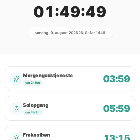
01:49:49
søndag, 9. august 2026
26. Safar 1448
Morgengudstjeneste
03:59
om 2h 9m
Solopgang
05:59
om 4h 9m
Frokostbøn
13:15