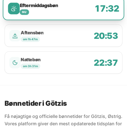
Eftermiddagsbøn
17:32
NU
Aftensbøn
20:53
om 1h 47m
Nattebøn
22:37
om 3h 31m
Bønnetider i Götzis
Få nøjagtige og officielle bønnetider for Götzis, Østrig.
Vores platform giver den mest opdaterede tidsplan for