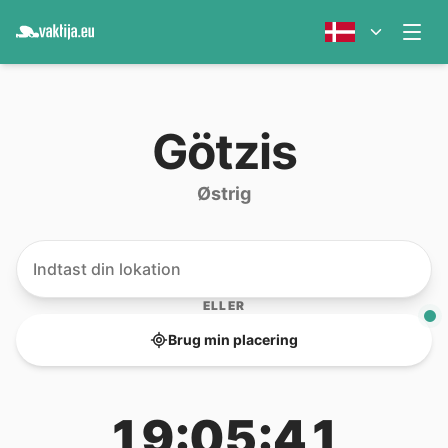
Götzis
Østrig
ELLER
Brug min placering
19:05:41