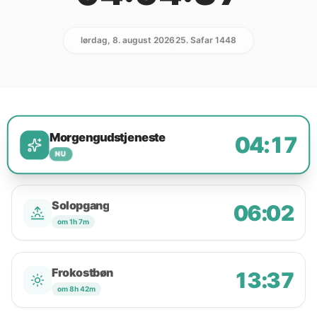
lørdag, 8. august 2026
25. Safar 1448
Morgengudstjeneste
04:17
NU
Solopgang
06:02
om 1h 7m
Frokostbøn
13:37
om 8h 42m