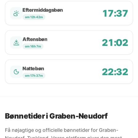
Eftermiddagsbøn
17:37
om 12h 42m
Aftensbøn
21:02
om 16h 7m
Nattebøn
22:32
om 17h 37m
Bønnetider i Graben-Neudorf
Få nøjagtige og officielle bønnetider for Graben-