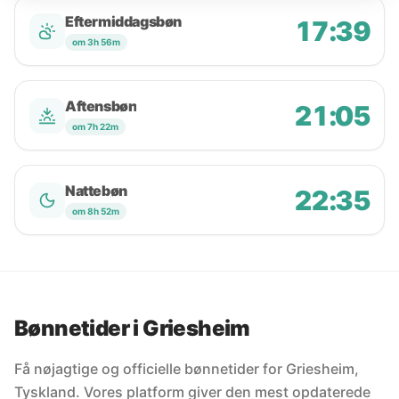
Eftermiddagsbøn
17:39
om 3h 56m
Aftensbøn
21:05
om 7h 22m
Nattebøn
22:35
om 8h 52m
Bønnetider i Griesheim
Få nøjagtige og officielle bønnetider for Griesheim,
Tyskland. Vores platform giver den mest opdaterede