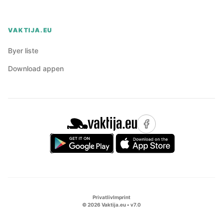
VAKTIJA.EU
Byer liste
Download appen
Privatliv
Imprint
©
2026
Vaktija.eu • v
7.0