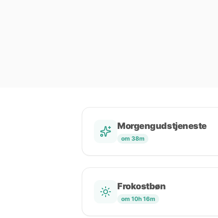
Morgengudstjeneste
om 38m
Frokostbøn
om 10h 16m