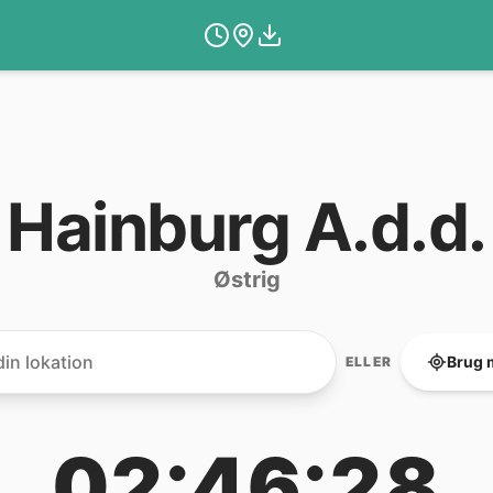
Hainburg A.d.d.
Østrig
Brug 
ELLER
02:46:28