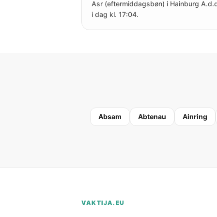
Asr (eftermiddagsbøn) i Hainburg A.d.d
i dag kl. 17:04.
Absam
Abtenau
Ainring
VAKTIJA.EU