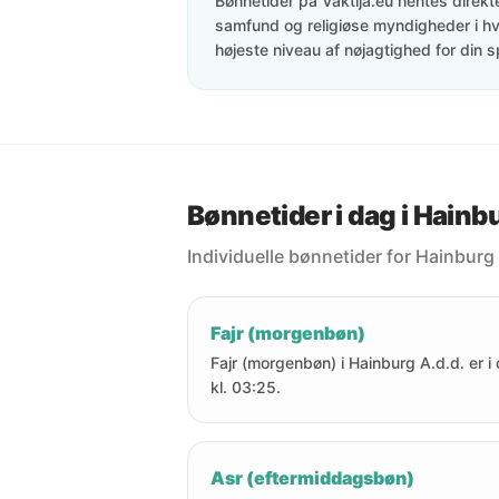
Bønnetider på Vaktija.eu hentes direkte 
samfund og religiøse myndigheder i hve
højeste niveau af nøjagtighed for din s
Bønnetider i dag i Hainb
Individuelle bønnetider for Hainburg 
Fajr (morgenbøn)
Fajr (morgenbøn) i Hainburg A.d.d. er i
kl. 03:25.
Asr (eftermiddagsbøn)