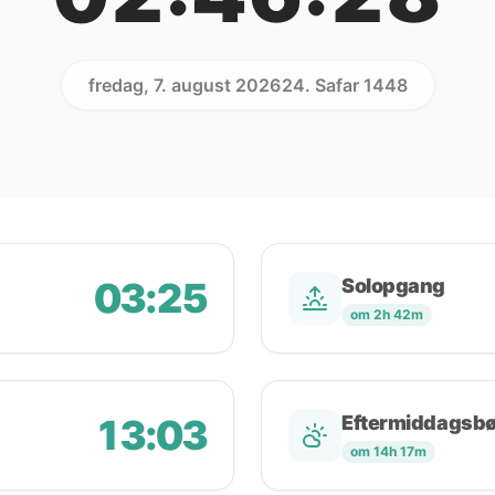
fredag, 7. august 2026
24. Safar 1448
03:25
Solopgang
om 2h 42m
13:03
Eftermiddagsb
om 14h 17m