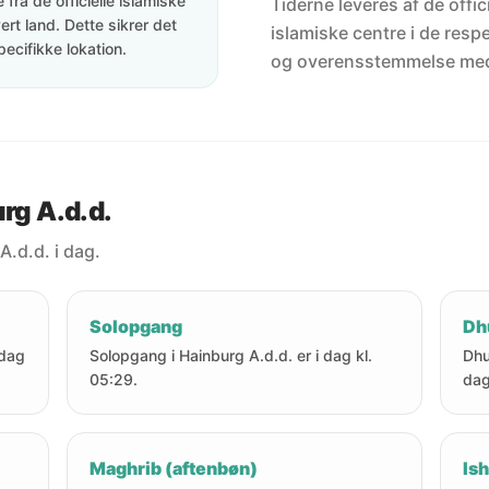
fra de officielle islamiske
Tiderne leveres af de offici
rt land. Dette sikrer det
islamiske centre i de resp
pecifikke lokation.
og overensstemmelse me
urg A.d.d.
A.d.d. i dag.
Solopgang
Dh
 dag
Solopgang i Hainburg A.d.d. er i dag kl.
Dhu
05:29.
dag
Maghrib (aftenbøn)
Ish