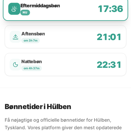
Eftermiddagsbøn
17:36
NU
Aftensbøn
21:01
om 3h 7m
Nattebøn
22:31
om 4h 37m
Bønnetider i Hülben
Få nøjagtige og officielle bønnetider for Hülben,
Tyskland. Vores platform giver den mest opdaterede