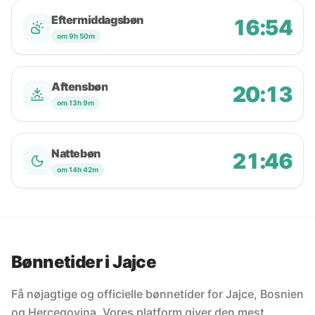
Eftermiddagsbøn
16:54
om 9h 50m
Aftensbøn
20:13
om 13h 9m
Nattebøn
21:46
om 14h 42m
Bønnetider i Jajce
Få nøjagtige og officielle bønnetider for Jajce, Bosnien
og Hercegovina. Vores platform giver den mest