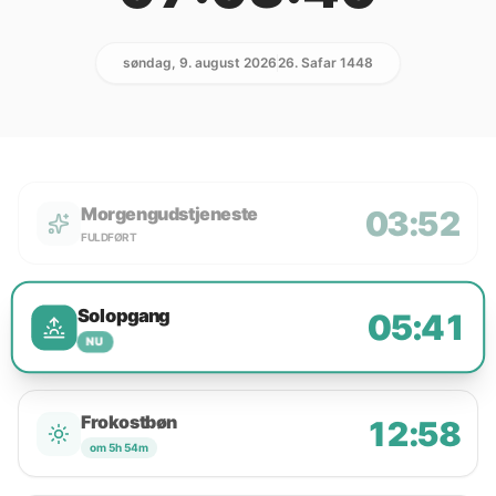
søndag, 9. august 2026
26. Safar 1448
Morgengudstjeneste
03:52
FULDFØRT
Solopgang
05:41
NU
Frokostbøn
12:58
om 5h 54m