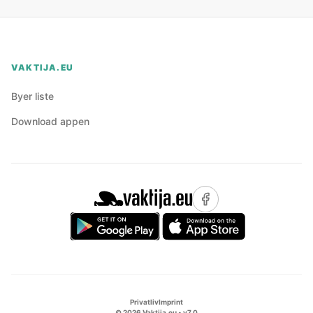
VAKTIJA.EU
Byer liste
Download appen
Privatliv
Imprint
©
2026
Vaktija.eu • v
7.0