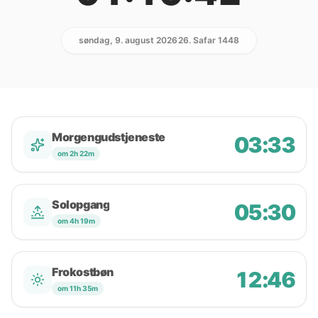
søndag, 9. august 2026
26. Safar 1448
Morgengudstjeneste
03:33
om 2h 22m
Solopgang
05:30
om 4h 19m
Frokostbøn
12:46
om 11h 35m