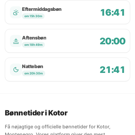
Eftermiddagsbøn
16:41
om 15h 30m
Aftensbøn
20:00
om 18h 49m
Nattebøn
21:41
om 20h 30m
Bønnetider i Kotor
Få nøjagtige og officielle bønnetider for Kotor,
Montenegro. Vores platform giver den mest