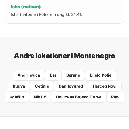
Isha (natbøn)
Isha (natbøn) i Kotor er i dag kl. 21:41.
Andre lokationer i Montenegro
Andrijevica
Bar
Berane
Bijelo Polje
Budva
Cetinje
Danilovgrad
Herceg Novi
Kolašin
Nikšić
Oпштина Бијело Поље
Plav