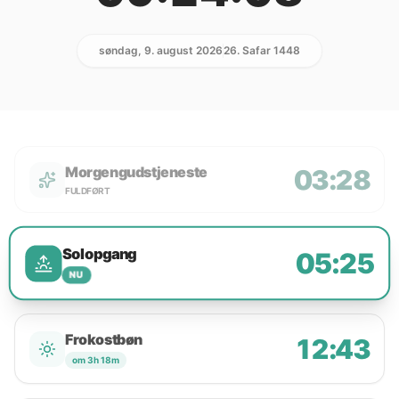
søndag, 9. august 2026
26. Safar 1448
Morgengudstjeneste
03:28
FULDFØRT
Solopgang
05:25
NU
Frokostbøn
12:43
om 3h 18m