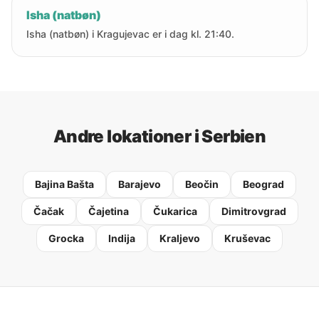
Isha (natbøn)
Isha (natbøn) i Kragujevac er i dag kl. 21:40.
Andre lokationer i Serbien
Bajina Bašta
Barajevo
Beočin
Beograd
Čačak
Čajetina
Čukarica
Dimitrovgrad
Grocka
Indija
Kraljevo
Kruševac