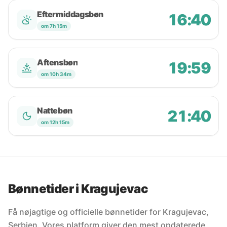
Eftermiddagsbøn
16:40
om 7h 15m
Aftensbøn
19:59
om 10h 34m
Nattebøn
21:40
om 12h 15m
Bønnetider i Kragujevac
Få nøjagtige og officielle bønnetider for Kragujevac,
Serbien. Vores platform giver den mest opdaterede