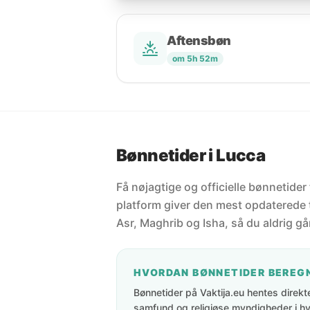
Aftensbøn
om 5h 52m
Bønnetider i Lucca
Få nøjagtige og officielle bønnetider 
platform giver den mest opdaterede t
Asr, Maghrib og Isha, så du aldrig går
HVORDAN BØNNETIDER BEREG
Bønnetider på Vaktija.eu hentes direkte 
samfund og religiøse myndigheder i hve