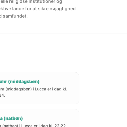
elle religiøse institutioner og
ektive lande for at sikre nøjagtighed
d samfundet.
uhr (middagsbøn)
hr (middagsbøn) i Lucca er i dag kl.
24.
a (natbøn)
a (natbøn) i Lucca er i dag kl. 22:22.