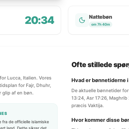
20:34
Nattebøn
om 7h 40m
Ofte stillede spø
for Lucca, Italien. Vores
Hvad er bønnetiderne i
idsplan for Fajr, Dhuhr,
De aktuelle bønnetider for
 glip af en bøn.
13:24, Asr 17:26, Maghrib 
præcis Vaktija.
NES
Hvor kommer disse bøn
fra de officielle islamiske
rt land. Dette sikrer det