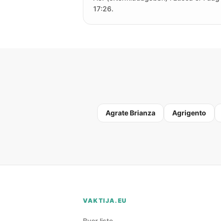
17:26.
Agrate Brianza
Agrigento
VAKTIJA.EU
Byer liste