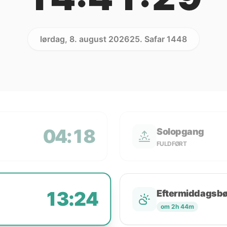
lørdag, 8. august 2026
25. Safar 1448
04:18
Solopgang
FULDFØRT
13:24
Eftermiddagsb
om 2h 44m