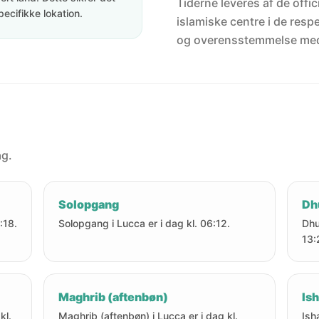
Tiderne leveres af de offici
pecifikke lokation.
islamiske centre i de resp
og overensstemmelse me
ag.
Solopgang
Dh
:18.
Solopgang i Lucca er i dag kl. 06:12.
Dhu
13:
Maghrib (aftenbøn)
Ish
kl.
Maghrib (aftenbøn) i Lucca er i dag kl.
Ish