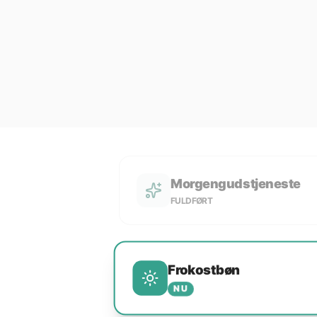
Morgengudstjeneste
FULDFØRT
Frokostbøn
NU