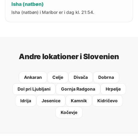
Isha (natbøn)
Isha (natbøn) i Maribor er i dag kl. 21:54.
Andre lokationer i Slovenien
Ankaran
Celje
Divača
Dobrna
Dol pri Ljubljani
Gornja Radgona
Hrpelje
Idrija
Jesenice
Kamnik
Kidričevo
Kočevje