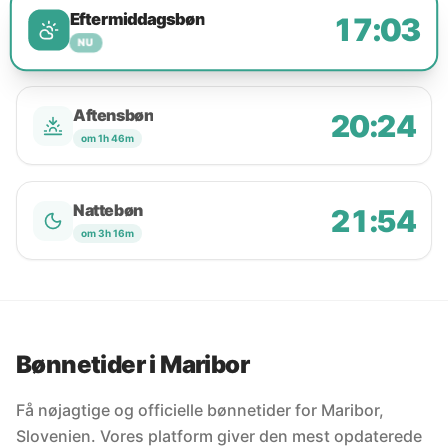
Eftermiddagsbøn
17:03
NU
Aftensbøn
20:24
om 1h 46m
Nattebøn
21:54
om 3h 16m
Bønnetider i Maribor
Få nøjagtige og officielle bønnetider for Maribor,
Slovenien. Vores platform giver den mest opdaterede