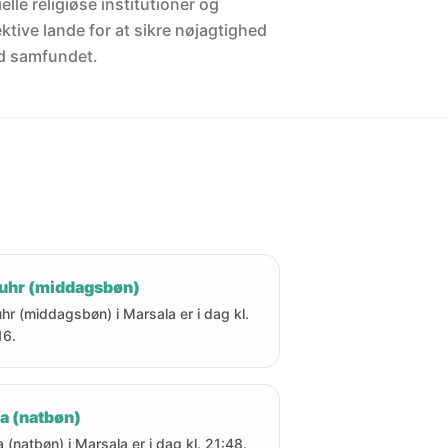
elle religiøse institutioner og
ektive lande for at sikre nøjagtighed
d samfundet.
uhr (middagsbøn)
hr (middagsbøn) i Marsala er i dag kl.
16.
a (natbøn)
a (natbøn) i Marsala er i dag kl. 21:48.