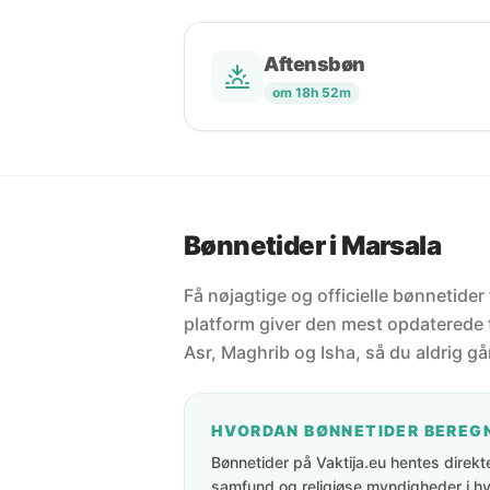
Aftensbøn
om 18h 52m
Bønnetider i Marsala
Få nøjagtige og officielle bønnetider 
platform giver den mest opdaterede t
Asr, Maghrib og Isha, så du aldrig går
HVORDAN BØNNETIDER BEREG
Bønnetider på Vaktija.eu hentes direkte 
samfund og religiøse myndigheder i hve