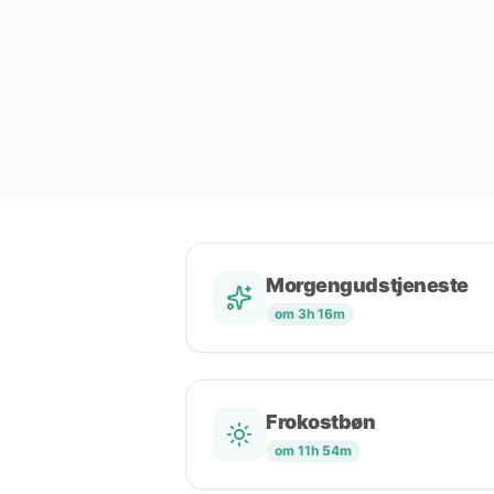
Morgengudstjeneste
om 3h 16m
Frokostbøn
om 11h 54m