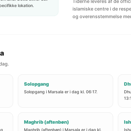
Tiderne leveres af de offici
pecifikke lokation.
islamiske centre i de resp
og overensstemmelse me
la
 dag.
Solopgang
Dh
Solopgang i Marsala er i dag kl. 06:17.
Dhu
13:
Maghrib (aftenbøn)
Ish
ag
Maghrib (aftenbøn) i Marsala er i dag kl.
Ish