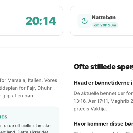
20:14
Nattebøn
om 20h 26m
Ofte stillede spø
for Marsala, Italien. Vores
Hvad er bønnetiderne i
idsplan for Fajr, Dhuhr,
De aktuelle bønnetider for
 glip af en bøn.
13:16, Asr 17:11, Maghrib 2
præcis Vaktija.
NES
Hvor kommer disse bøn
fra de officielle islamiske
rt land. Dette sikrer det