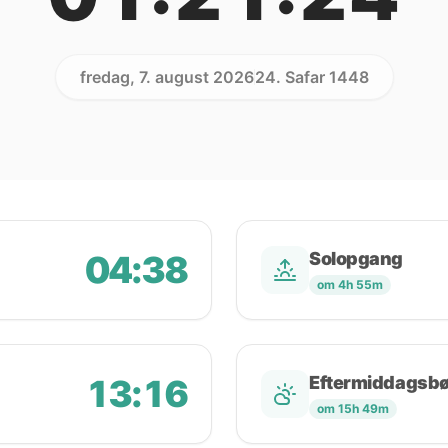
fredag, 7. august 2026
24. Safar 1448
04:38
Solopgang
om 4h 55m
13:16
Eftermiddagsb
om 15h 49m