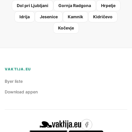
Dol pri Ljubljani
Gornja Radgona
Hrpelje
Idrija
Jesenice
Kamnik
Kidričevo
Kočevje
VAKTIJA.EU
Byer liste
Download appen