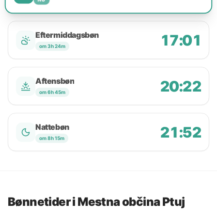
Eftermiddagsbøn
17:01
om 3h 24m
Aftensbøn
20:22
om 6h 45m
Nattebøn
21:52
om 8h 15m
Bønnetider i Mestna občina Ptuj