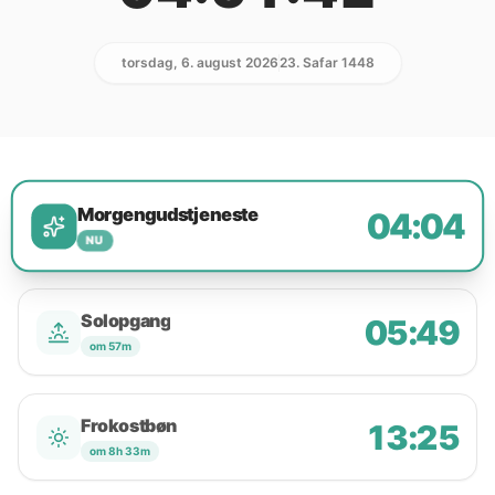
torsdag, 6. august 2026
23. Safar 1448
Morgengudstjeneste
04:04
NU
Solopgang
05:49
om 57m
Frokostbøn
13:25
om 8h 33m