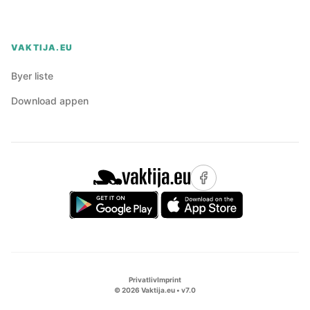
VAKTIJA.EU
Byer liste
Download appen
Privatliv
Imprint
©
2026
Vaktija.eu • v
7.0