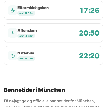
Eftermiddagsbøn
17:26
om 12h 34m
Aftensbøn
20:50
om 15h 58m
Nattebøn
22:20
om 17h 28m
Bønnetider i München
Få nøjagtige og officielle bønnetider for München,