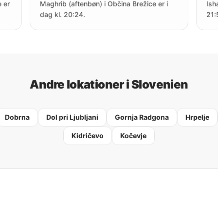
 er
Maghrib (aftenbøn) i Občina Brežice er i
Ish
dag kl. 20:24.
21:
Andre lokationer i Slovenien
Dobrna
Dol pri Ljubljani
Gornja Radgona
Hrpelje
Kidričevo
Kočevje