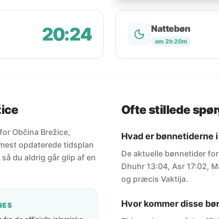
20:24
Nattebøn
om 2h 20m
žice
Ofte stillede spø
 for Občina Brežice,
Hvad er bønnetiderne i
 mest opdaterede tidsplan
De aktuelle bønnetider for 
 så du aldrig går glip af en
Dhuhr 13:04, Asr 17:02, Ma
og præcis Vaktija.
Hvor kommer disse bøn
NES