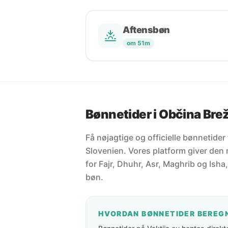
Aftensbøn
om 51m
Bønnetider i Občina Bre
Få nøjagtige og officielle bønnetider
Slovenien. Vores platform giver den
for Fajr, Dhuhr, Asr, Maghrib og Isha,
bøn.
HVORDAN BØNNETIDER BEREG