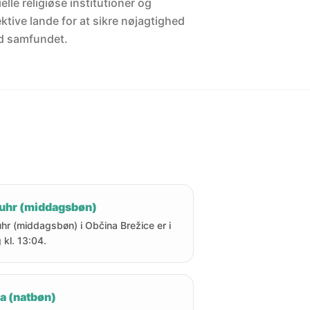
elle religiøse institutioner og
ektive lande for at sikre nøjagtighed
d samfundet.
uhr (middagsbøn)
hr (middagsbøn) i Občina Brežice er i
 kl. 13:04.
a (natbøn)