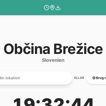
Občina Brežice
Slovenien
Brug 
ELLER
19:32:44