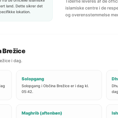
fra de officielle islamiske
Tiderne leveres af de offici
rt land. Dette sikrer det
islamiske centre i de resp
pecifikke lokation.
og overensstemmelse me
a Brežice
ežice i dag.
Solopgang
Dh
dag
Solopgang i Občina Brežice er i dag kl.
Dhu
05:42.
dag
Maghrib (aftenbøn)
Ish