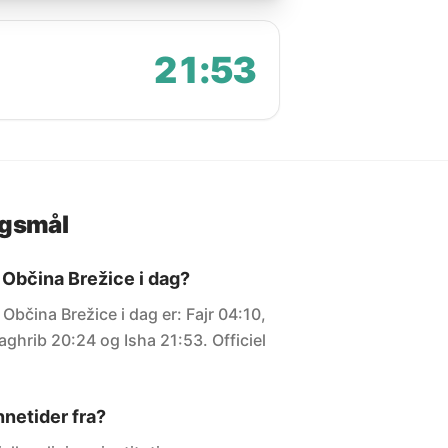
21:53
rgsmål
 Občina Brežice i dag?
Občina Brežice i dag er: Fajr 04:10,
ghrib 20:24 og Isha 21:53. Officiel
netider fra?