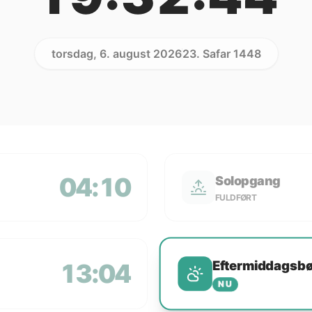
torsdag, 6. august 2026
23. Safar 1448
04:10
Solopgang
FULDFØRT
Eftermiddagsb
13:04
NU