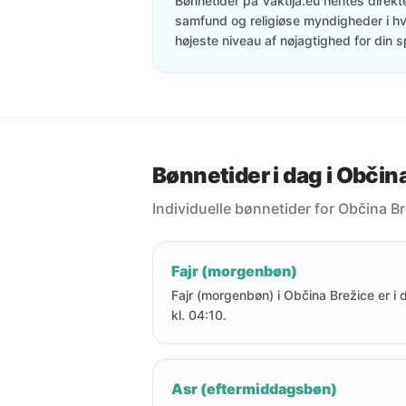
Bønnetider på Vaktija.eu hentes direkte 
samfund og religiøse myndigheder i hve
højeste niveau af nøjagtighed for din s
Bønnetider i dag i Občin
Individuelle bønnetider for Občina Br
Fajr (morgenbøn)
Fajr (morgenbøn) i Občina Brežice er i 
kl. 04:10.
Asr (eftermiddagsbøn)