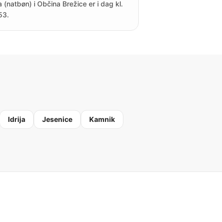
a (natbøn) i Občina Brežice er i dag kl.
53.
Idrija
Jesenice
Kamnik