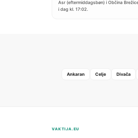
Asr (eftermiddagsbøn) i Občina Brežice
i dag kl. 17:02.
Ankaran
Celje
Divača
VAKTIJA.EU