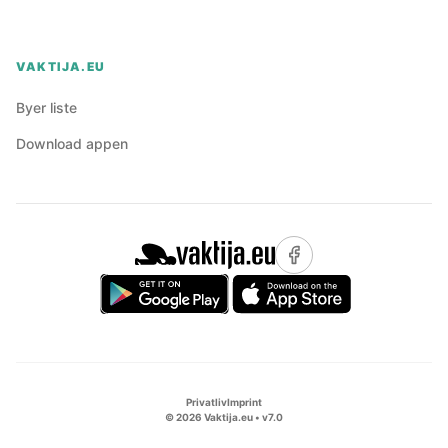
VAKTIJA.EU
Byer liste
Download appen
Privatliv
Imprint
©
2026
Vaktija.eu • v
7.0