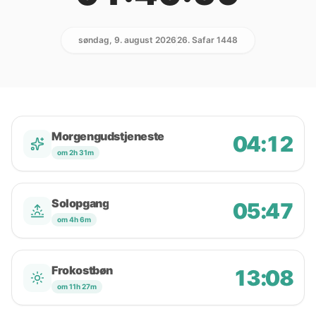
søndag, 9. august 2026
26. Safar 1448
Morgengudstjeneste
04:12
om 2h 31m
Solopgang
05:47
om 4h 6m
Frokostbøn
13:08
om 11h 27m