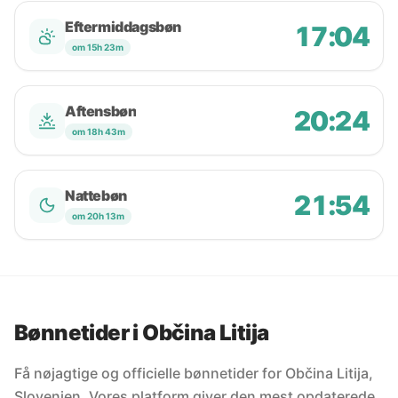
Eftermiddagsbøn
17:04
om 15h 23m
Aftensbøn
20:24
om 18h 43m
Nattebøn
21:54
om 20h 13m
Bønnetider i Občina Litija
Få nøjagtige og officielle bønnetider for Občina Litija,
Slovenien. Vores platform giver den mest opdaterede