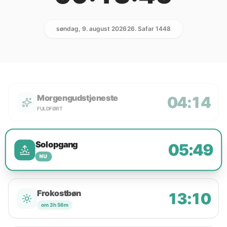
søndag, 9. august 2026
26. Safar 1448
Morgengudstjeneste
04:14
FULDFØRT
Solopgang
05:49
NU
Frokostbøn
13:10
om 3h 56m