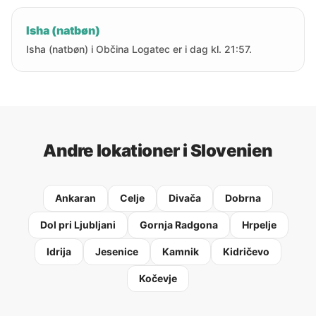
Isha (natbøn)
Isha (natbøn) i Občina Logatec er i dag kl. 21:57.
Andre lokationer i Slovenien
Ankaran
Celje
Divača
Dobrna
Dol pri Ljubljani
Gornja Radgona
Hrpelje
Idrija
Jesenice
Kamnik
Kidričevo
Kočevje