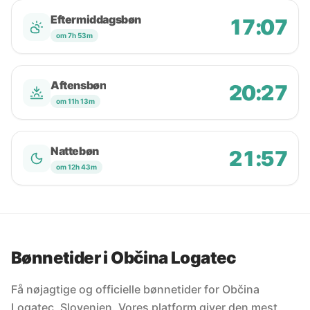
Eftermiddagsbøn
17:07
om 7h 53m
Aftensbøn
20:27
om 11h 13m
Nattebøn
21:57
om 12h 43m
Bønnetider i Občina Logatec
Få nøjagtige og officielle bønnetider for Občina
Logatec, Slovenien. Vores platform giver den mest