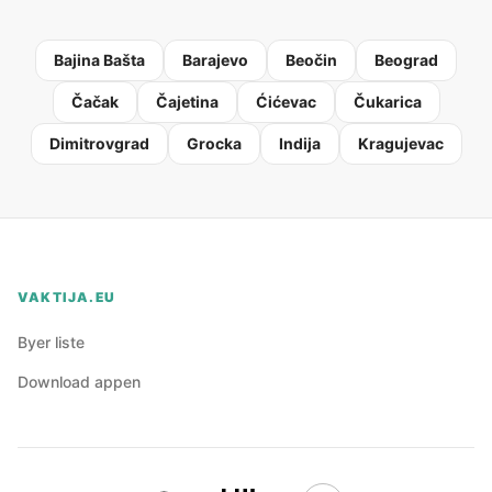
Bajina Bašta
Barajevo
Beočin
Beograd
Čačak
Čajetina
Ćićevac
Čukarica
Dimitrovgrad
Grocka
Indija
Kragujevac
VAKTIJA.EU
Byer liste
Download appen