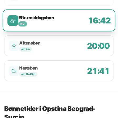
Eftermiddagsbøn
16:42
NU
Aftensbøn
20:00
om 2m
Nattebøn
21:41
om 1h 43m
Bønnetider i Opstina Beograd-
Surcin