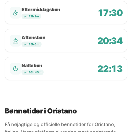
Eftermiddagsbøn
17:30
om 12h 2m
Aftensbøn
20:34
om 15h 6m
Nattebøn
22:13
om 16h 45m
Bønnetider i Oristano
Få nøjagtige og officielle bønnetider for Oristano,