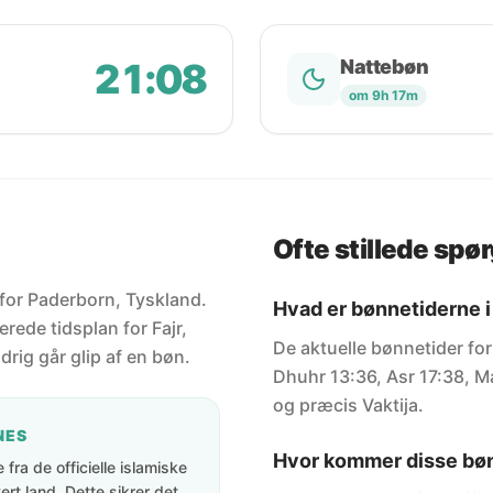
21:08
Nattebøn
om 9h 17m
Ofte stillede spø
 for Paderborn, Tyskland.
Hvad er bønnetiderne i
rede tidsplan for Fajr,
De aktuelle bønnetider for
drig går glip af en bøn.
Dhuhr 13:36, Asr 17:38, Ma
og præcis Vaktija.
NES
Hvor kommer disse bøn
fra de officielle islamiske
rt land. Dette sikrer det