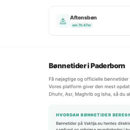
Aftensbøn
om 7h 47m
Bønnetider i Paderborn
Få nøjagtige og officielle bønnetider
Vores platform giver den mest opdate
Dhuhr, Asr, Maghrib og Isha, så du al
HVORDAN BØNNETIDER BEREG
Bønnetider på Vaktija.eu hentes direkte 
samfund og religiøse myndigheder i hve