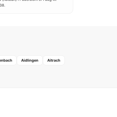
38.
enbach
Aidlingen
Aitrach