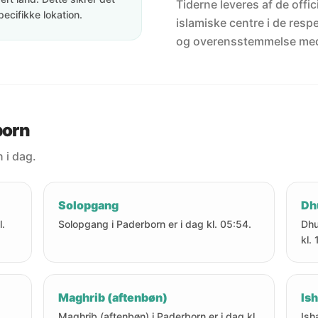
Tiderne leveres af de offici
pecifikke lokation.
islamiske centre i de resp
og overensstemmelse me
born
 i dag.
Solopgang
Dh
l.
Solopgang i Paderborn er i dag kl. 05:54.
Dhu
kl.
Maghrib (aftenbøn)
Ish
Maghrib (aftenbøn) i Paderborn er i dag kl.
Ish