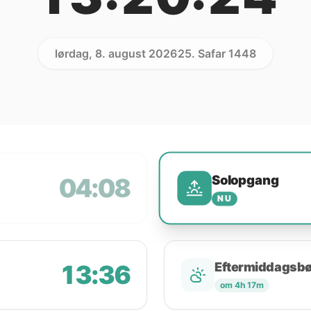
lørdag, 8. august 2026
25. Safar 1448
Solopgang
04:08
NU
13:36
Eftermiddagsb
om 4h 17m