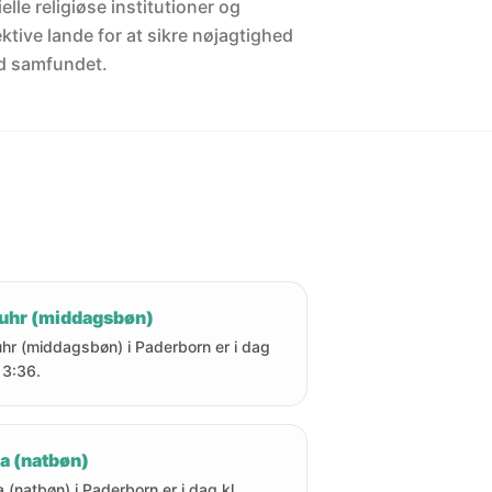
elle religiøse institutioner og
ektive lande for at sikre nøjagtighed
d samfundet.
uhr (middagsbøn)
hr (middagsbøn) i Paderborn er i dag
 13:36.
a (natbøn)
a (natbøn) i Paderborn er i dag kl.