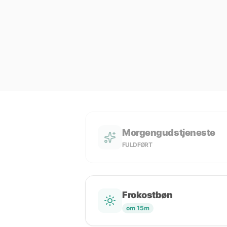
Morgengudstjeneste
FULDFØRT
Frokostbøn
om 15m