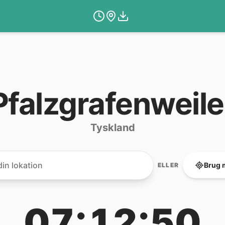
Pfalzgrafenweile
Tyskland
Brug 
ELLER
07:12:50