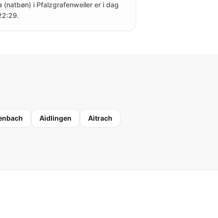
a (natbøn) i Pfalzgrafenweiler er i dag
 22:29.
enbach
Aidlingen
Aitrach