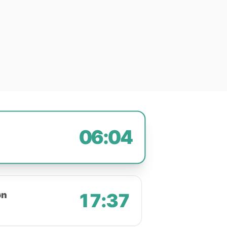
06:04
øn
17:37