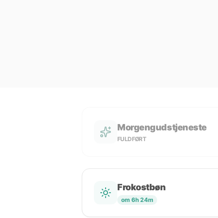
Morgengudstjeneste
FULDFØRT
Frokostbøn
om 6h 24m