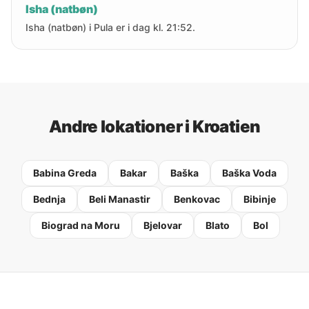
Isha (natbøn)
Isha (natbøn) i Pula er i dag kl. 21:52.
Andre lokationer i Kroatien
Babina Greda
Bakar
Baška
Baška Voda
Bednja
Beli Manastir
Benkovac
Bibinje
Biograd na Moru
Bjelovar
Blato
Bol