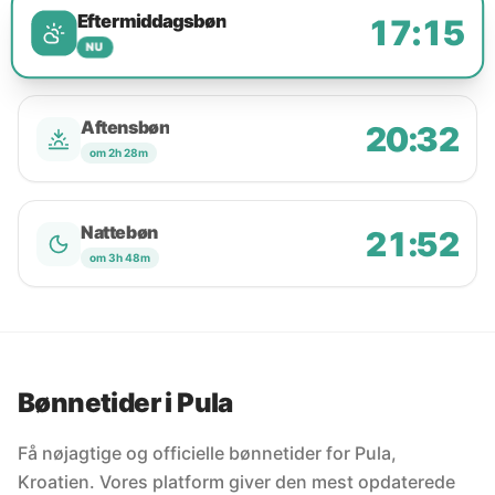
Eftermiddagsbøn
17:15
NU
Aftensbøn
20:32
om 2h 28m
Nattebøn
21:52
om 3h 48m
Bønnetider i Pula
Få nøjagtige og officielle bønnetider for Pula,
Kroatien. Vores platform giver den mest opdaterede