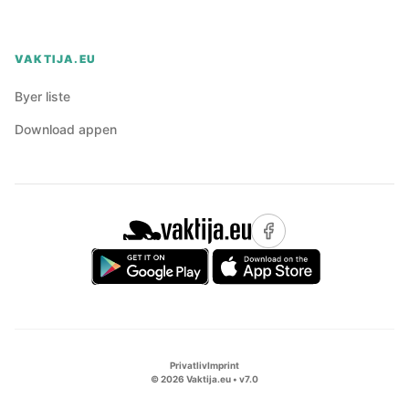
VAKTIJA.EU
Byer liste
Download appen
Privatliv
Imprint
©
2026
Vaktija.eu • v
7.0