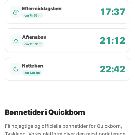
Eftermiddagsbøn
17:37
om 7h 56m
Aftensbøn
21:12
om 11h 31m
Nattebøn
22:42
om 13h 1m
Bønnetider i Quickborn
Få nøjagtige og officielle bønnetider for Quickborn,
Tyskland. Vores platform giver den mest opdaterede