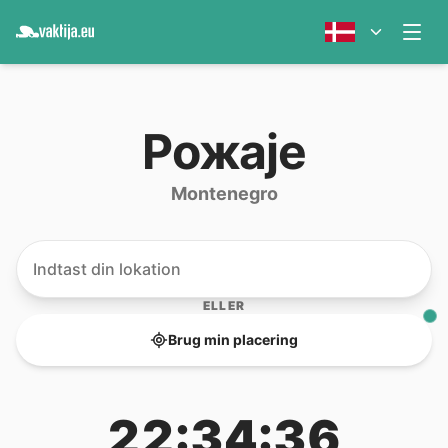
Рожаје
Montenegro
ELLER
Brug min placering
22:34:36