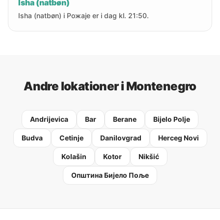
Isha (natbøn)
Isha (natbøn) i Рожаје er i dag kl. 21:50.
Andre lokationer i Montenegro
Andrijevica
Bar
Berane
Bijelo Polje
Budva
Cetinje
Danilovgrad
Herceg Novi
Kolašin
Kotor
Nikšić
Oпштина Бијело Поље