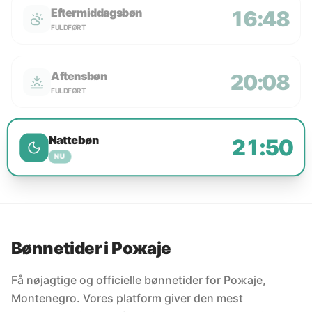
Eftermiddagsbøn
16:48
FULDFØRT
Aftensbøn
20:08
FULDFØRT
Nattebøn
21:50
NU
Bønnetider i Рожаје
Få nøjagtige og officielle bønnetider for Рожаје,
Montenegro. Vores platform giver den mest