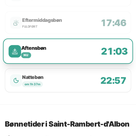
Eftermiddagsbøn
17:46
FULDFØRT
Aftensbøn
21:03
NU
Nattebøn
22:57
om 1h 37m
Bønnetider i Saint-Rambert-d'Albon