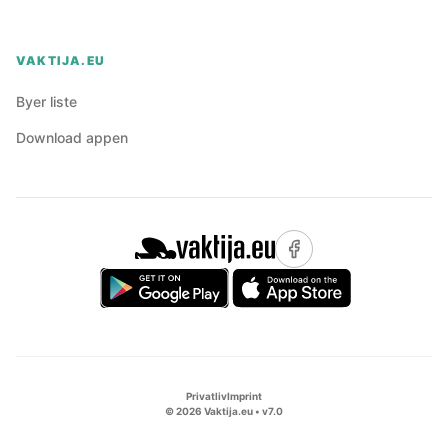
VAKTIJA.EU
Byer liste
Download appen
Privatliv
Imprint
©
2026
Vaktija.eu • v
7.0