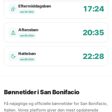
Eftermiddagsbøn
17:24
om 3h 19m
Aftensbøn
20:35
om 6h 30m
Nattebøn
22:28
om 8h 23m
Bønnetider i San Bonifacio
Få nøjagtige og officielle bønnetider for San Bonifacio,
Italien. Vores platform giver den mest opdaterede