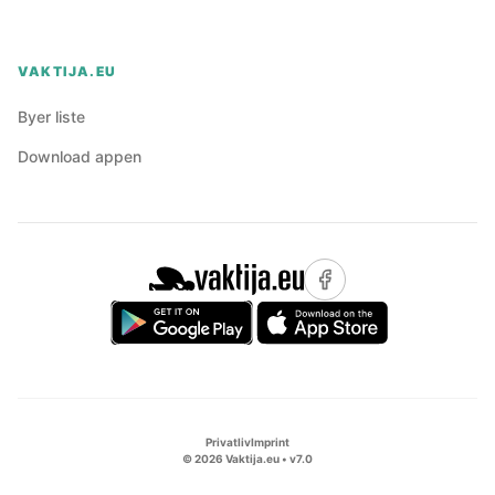
VAKTIJA.EU
Byer liste
Download appen
Privatliv
Imprint
©
2026
Vaktija.eu • v
7.0