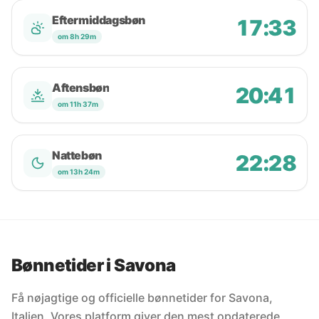
Eftermiddagsbøn
17:33
om 8h 29m
Aftensbøn
20:41
om 11h 37m
Nattebøn
22:28
om 13h 24m
Bønnetider i Savona
Få nøjagtige og officielle bønnetider for Savona,
Italien. Vores platform giver den mest opdaterede