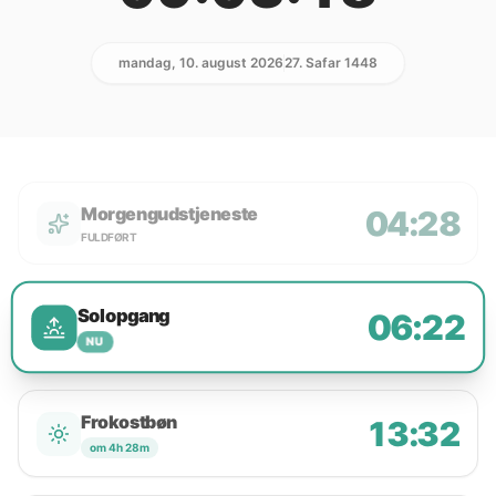
mandag, 10. august 2026
27. Safar 1448
Morgengudstjeneste
04:28
FULDFØRT
Solopgang
06:22
NU
Frokostbøn
13:32
om 4h 28m