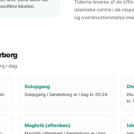
Tiderne leveres af de offici
pecifikke lokation.
islamiske centre i de resp
og overensstemmelse me
erborg
rg i dag.
Solopgang
Dh
kl.
Solopgang i Sønderborg er i dag kl. 05:29.
Dhu
kl.
Maghrib (aftenbøn)
Ish
i
Maghrib (aftenbøn) i Sønderborg er i dag
Ish