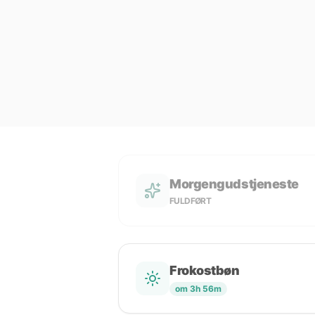
Morgengudstjeneste
FULDFØRT
Frokostbøn
om 3h 56m