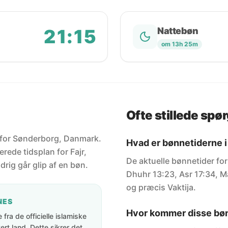
21:15
Nattebøn
om 13h 25m
g
Ofte stillede spø
r for Sønderborg, Danmark.
Hvad er bønnetiderne i
rede tidsplan for Fajr,
De aktuelle bønnetider for
drig går glip af en bøn.
Dhuhr 13:23, Asr 17:34, Ma
og præcis Vaktija.
NES
Hvor kommer disse bøn
fra de officielle islamiske
rt land. Dette sikrer det