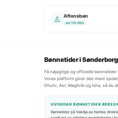
Aftensbøn
om 11h 48m
Bønnetider i Sønderbor
Få nøjagtige og officielle bønnetide
Vores platform giver den mest opdate
Dhuhr, Asr, Maghrib og Isha, så du al
HVORDAN BØNNETIDER BEREG
Bønnetider på Vaktija.eu hentes direkte 
samfund og religiøse myndigheder i hve