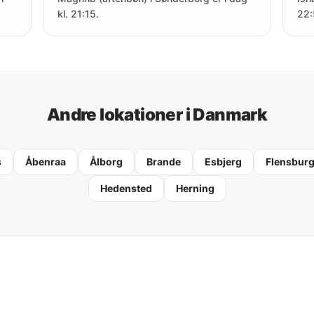
kl. 21:15.
22:
Andre lokationer i Danmark
s
Åbenraa
Ålborg
Brande
Esbjerg
Flensbur
Hedensted
Herning