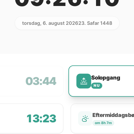
torsdag, 6. august 2026
23. Safar 1448
Solopgang
03:44
NU
13:23
Eftermiddagsb
om 8h 7m