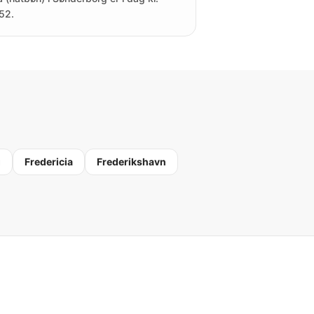
52.
g
Fredericia
Frederikshavn