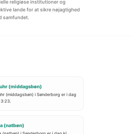
elle religiøse institutioner og
ektive lande for at sikre nøjagtighed
d samfundet.
uhr (middagsbøn)
hr (middagsbøn) i Sønderborg er i dag
 13:23.
a (natbøn)
a (natbøn) i Sønderborg er i dag kl.