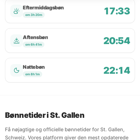
Eftermiddagsbøn
17:33
om 3h 20m
Aftensbøn
20:54
om 6h 41m
Nattebøn
22:14
om 8h 1m
Bønnetider i St. Gallen
Få nøjagtige og officielle bønnetider for St. Gallen,
Schweiz. Vores platform giver den mest opdaterede