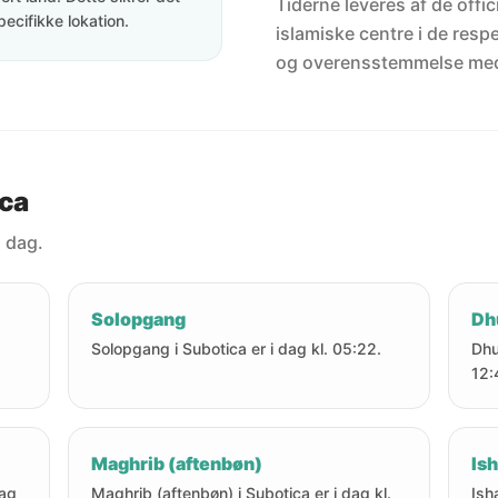
Tiderne leveres af de offici
pecifikke lokation.
islamiske centre i de resp
og overensstemmelse me
ica
i dag.
Solopgang
Dh
Solopgang i Subotica er i dag kl. 05:22.
Dhu
12:
Maghrib (aftenbøn)
Ish
dag
Maghrib (aftenbøn) i Subotica er i dag kl.
Ish