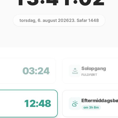
torsdag, 6. august 2026
23. Safar 1448
03:24
Solopgang
FULDFØRT
12:48
Eftermiddagsb
om 3h 8m