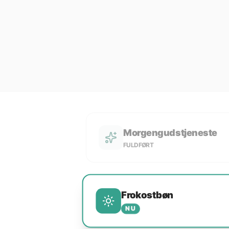
Morgengudstjeneste
FULDFØRT
Frokostbøn
NU