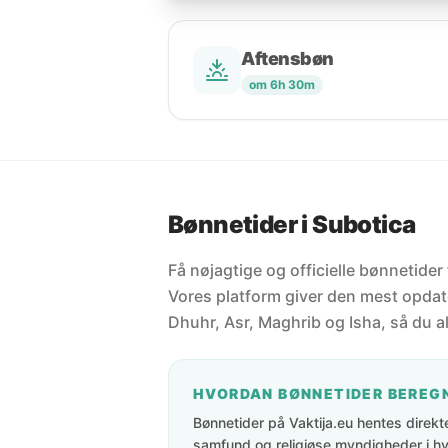
Aftensbøn
om 6h 30m
Bønnetider i Subotica
Få nøjagtige og officielle bønnetider
Vores platform giver den mest opdate
Dhuhr, Asr, Maghrib og Isha, så du al
HVORDAN BØNNETIDER BEREG
Bønnetider på Vaktija.eu hentes direkte 
samfund og religiøse myndigheder i hve