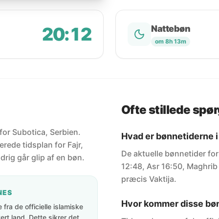
20:12
Nattebøn
om 8h 13m
Ofte stillede spø
 for Subotica, Serbien.
Hvad er bønnetiderne i
rede tidsplan for Fajr,
De aktuelle bønnetider for
drig går glip af en bøn.
12:48, Asr 16:50, Maghrib 
præcis Vaktija.
NES
Hvor kommer disse bøn
fra de officielle islamiske
rt land. Dette sikrer det