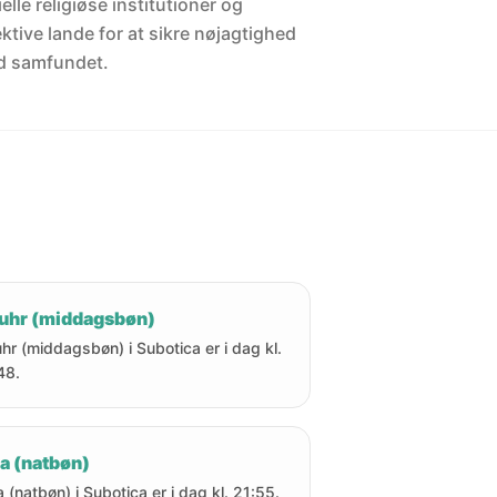
elle religiøse institutioner og
ektive lande for at sikre nøjagtighed
d samfundet.
uhr (middagsbøn)
hr (middagsbøn) i Subotica er i dag kl.
48.
a (natbøn)
a (natbøn) i Subotica er i dag kl. 21:55.