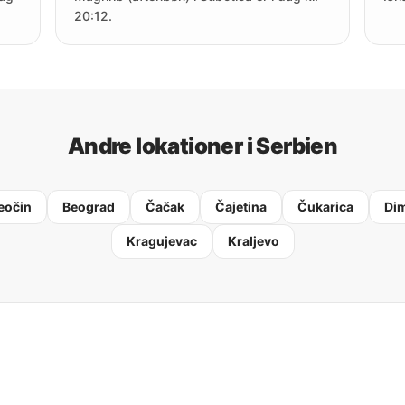
20:12.
Andre lokationer i Serbien
eočin
Beograd
Čačak
Čajetina
Čukarica
Dim
Kragujevac
Kraljevo