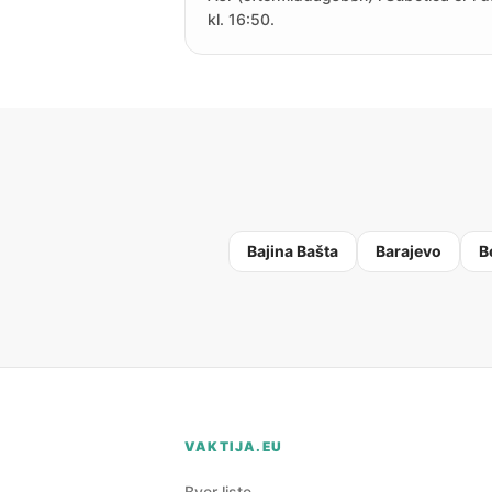
kl. 16:50.
Bajina Bašta
Barajevo
B
VAKTIJA.EU
Byer liste