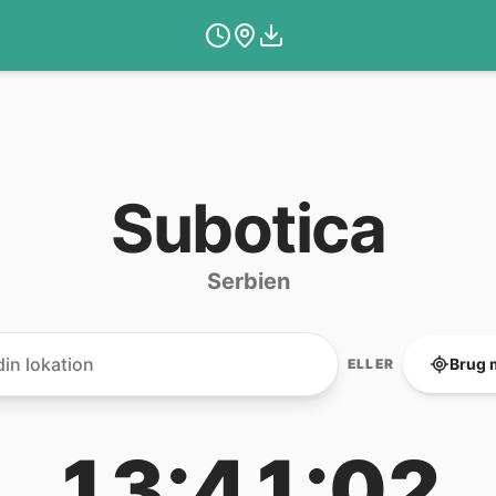
Subotica
Serbien
Brug 
ELLER
13:41:02