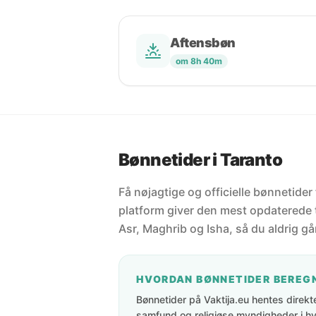
Aftensbøn
om 8h 40m
Bønnetider i Taranto
Få nøjagtige og officielle bønnetider 
platform giver den mest opdaterede t
Asr, Maghrib og Isha, så du aldrig går
HVORDAN BØNNETIDER BEREG
Bønnetider på Vaktija.eu hentes direkte 
samfund og religiøse myndigheder i hve