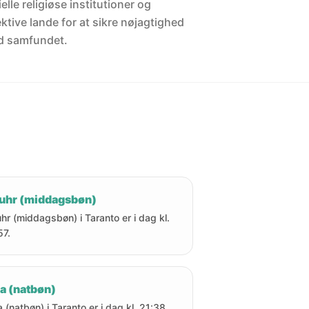
elle religiøse institutioner og
ektive lande for at sikre nøjagtighed
d samfundet.
uhr (middagsbøn)
hr (middagsbøn) i Taranto er i dag kl.
57.
a (natbøn)
a (natbøn) i Taranto er i dag kl. 21:38.