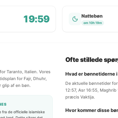
19:59
Nattebøn
om 10h 19m
Ofte stillede spø
for Taranto, Italien. Vores
Hvad er bønnetiderne i
idsplan for Fajr, Dhuhr,
De aktuelle bønnetider for
 glip af en bøn.
12:57, Asr 16:55, Maghrib 
præcis Vaktija.
NES
Hvor kommer disse bøn
fra de officielle islamiske
rt land. Dette sikrer det