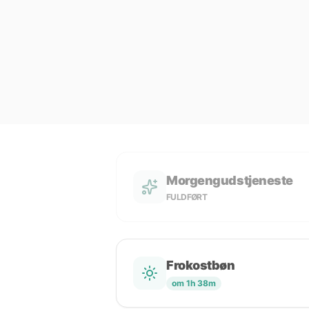
Morgengudstjeneste
FULDFØRT
Frokostbøn
om 1h 38m