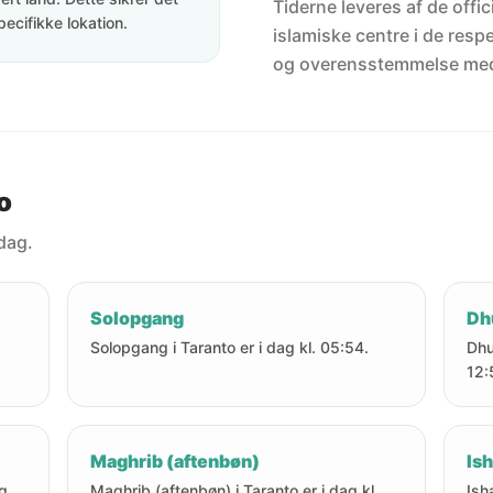
Tiderne leveres af de offici
pecifikke lokation.
islamiske centre i de resp
og overensstemmelse me
o
 dag.
Solopgang
Dh
Solopgang i Taranto er i dag kl. 05:54.
Dhu
12:
Maghrib (aftenbøn)
Ish
ag
Maghrib (aftenbøn) i Taranto er i dag kl.
Ish