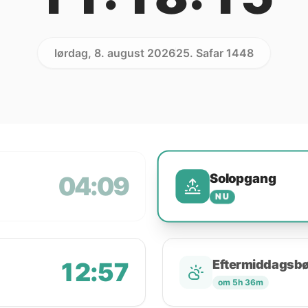
lørdag, 8. august 2026
25. Safar 1448
Solopgang
04:09
NU
12:57
Eftermiddagsb
om 5h 36m