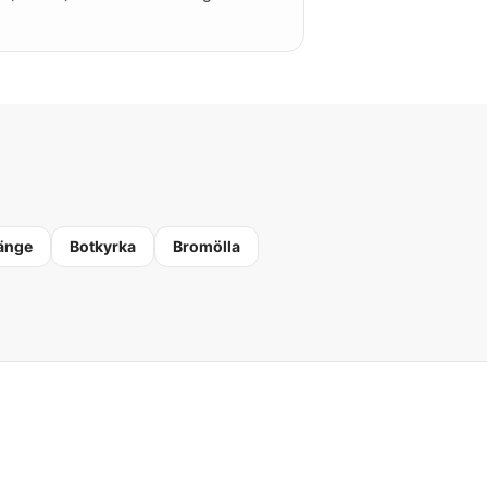
änge
Botkyrka
Bromölla