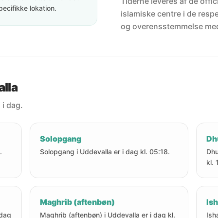
Tiderne leveres af de offici
pecifikke lokation.
islamiske centre i de resp
og overensstemmelse me
alla
 i dag.
Solopgang
Dh
.
Solopgang i Uddevalla er i dag kl. 05:18.
Dhu
kl. 
Maghrib (aftenbøn)
Ish
 dag
Maghrib (aftenbøn) i Uddevalla er i dag kl.
Ish