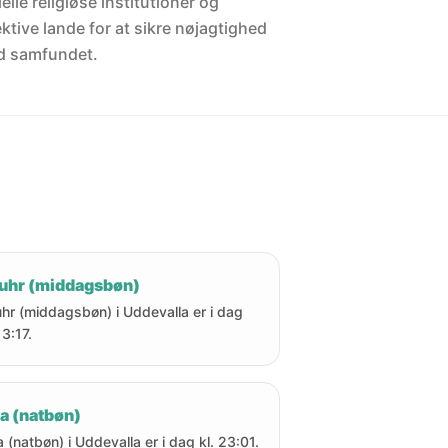
elle religiøse institutioner og
ektive lande for at sikre nøjagtighed
d samfundet.
uhr (middagsbøn)
hr (middagsbøn) i Uddevalla er i dag
13:17.
a (natbøn)
a (natbøn) i Uddevalla er i dag kl. 23:01.