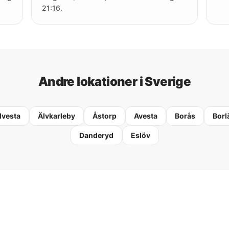
21:16.
Andre lokationer i Sverige
lvesta
Älvkarleby
Åstorp
Avesta
Borås
Borl
Danderyd
Eslöv