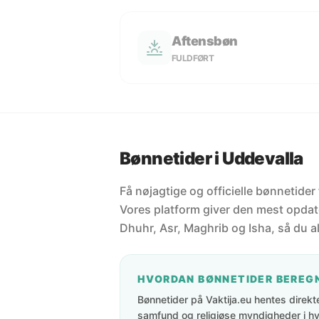
Aftensbøn
FULDFØRT
Bønnetider i Uddevalla
Få nøjagtige og officielle bønnetider
Vores platform giver den mest opdate
Dhuhr, Asr, Maghrib og Isha, så du al
HVORDAN BØNNETIDER BEREG
Bønnetider på Vaktija.eu hentes direkte 
samfund og religiøse myndigheder i hve