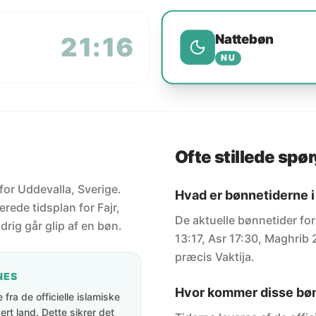
Nattebøn
21:16
NU
Ofte stillede spø
 for Uddevalla, Sverige.
Hvad er bønnetiderne i
rede tidsplan for Fajr,
De aktuelle bønnetider for
drig går glip af en bøn.
13:17, Asr 17:30, Maghrib 2
præcis Vaktija.
NES
Hvor kommer disse bøn
fra de officielle islamiske
rt land. Dette sikrer det