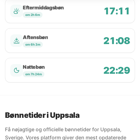
Eftermiddagsbøn
17:11
om 2h 6m
Aftensbøn
21:08
om 6h 3m
Nattebøn
22:29
om 7h 24m
Bønnetider i Uppsala
Få nøjagtige og officielle bønnetider for Uppsala,
Sverige. Vores platform giver den mest opdaterede