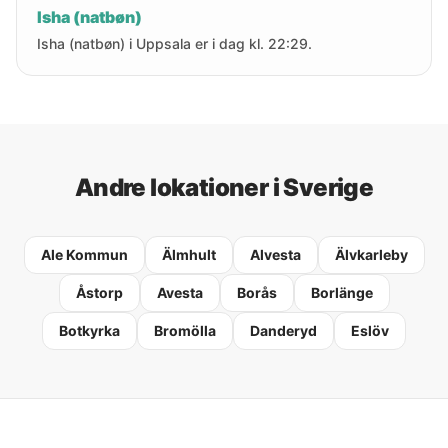
Isha (natbøn)
Isha (natbøn) i Uppsala er i dag kl. 22:29.
Andre lokationer i Sverige
Ale Kommun
Älmhult
Alvesta
Älvkarleby
Åstorp
Avesta
Borås
Borlänge
Botkyrka
Bromölla
Danderyd
Eslöv