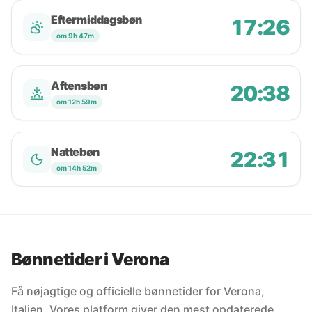
Eftermiddagsbøn
17:26
om 9h 47m
Aftensbøn
20:38
om 12h 59m
Nattebøn
22:31
om 14h 52m
Bønnetider i Verona
Få nøjagtige og officielle bønnetider for Verona,
Italien. Vores platform giver den mest opdaterede