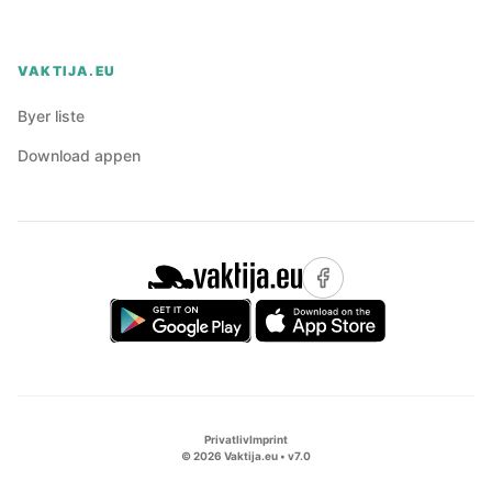
VAKTIJA.EU
Byer liste
Download appen
Privatliv
Imprint
©
2026
Vaktija.eu • v
7.0