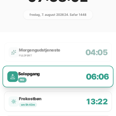
fredag, 7. august 2026
24. Safar 1448
Morgengudstjeneste
04:05
FULDFØRT
Solopgang
06:06
NU
Frokostbøn
13:22
om 5h 43m