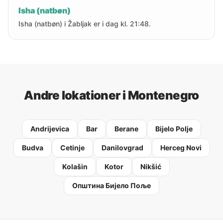
Isha (natbøn)
Isha (natbøn) i Žabljak er i dag kl. 21:48.
Andre lokationer i Montenegro
Andrijevica
Bar
Berane
Bijelo Polje
Budva
Cetinje
Danilovgrad
Herceg Novi
Kolašin
Kotor
Nikšić
Oпштина Бијело Поље