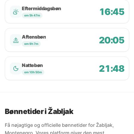
Eftermiddagsbøn
16:45
om 5h 47m
Aftensbøn
20:05
om 9h 7m
Nattebøn
21:48
om 10h 50m
Bønnetider i Žabljak
Få nøjagtige og officielle bønnetider for Žabljak,
Montenegro. Vores platform giver den mest