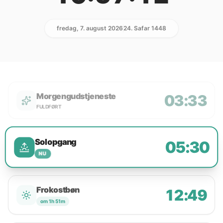
fredag, 7. august 2026
24. Safar 1448
Morgengudstjeneste
03:33
FULDFØRT
Solopgang
05:30
NU
Frokostbøn
12:49
om 1h 51m