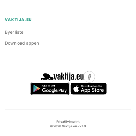
VAKTIJA.EU
Byer liste
Download appen
Privatliv
Imprint
©
2026
Vaktija.eu • v
7.0