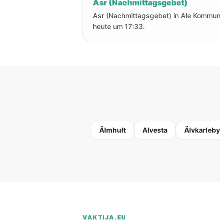
Asr (Nachmittagsgebet)
Asr (Nachmittagsgebet) in Ale Kommun 
heute um 17:33.
Älmhult
Alvesta
Älvkarleby
VAKTIJA.EU