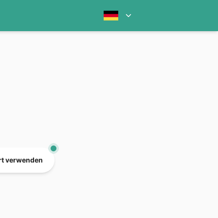
rt verwenden