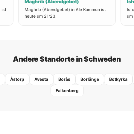
Maghrib (Abendgebet)
Is
ist
Maghrib (Abendgebet) in Ale Kommun ist
Ish
heute um 21:23.
um 
Andere Standorte in Schweden
Åstorp
Avesta
Borås
Borlänge
Botkyrka
Falkenberg