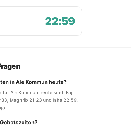
22:59
Fragen
iten in Ale Kommun heute?
n für Ale Kommun heute sind: Fajr
7:33, Maghrib 21:23 und Isha 22:59.
ja.
Gebetszeiten?