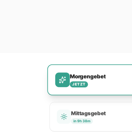
Morgengebet
JETZT
Mittagsgebet
in 9h 38m