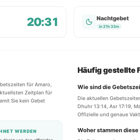
20:31
Nachtgebet
in 21h 33m
Häufig gestellte 
ebetszeiten für Amaro,
Wie sind die Gebetsze
ktuellsten Zeitplan für
Die aktuellen Gebetszeiten
damit Sie kein Gebet
Dhuhr 13:14, Asr 17:19, M
Offizielle und genaue Vakti
Woher stammen diese 
CHNET WERDEN