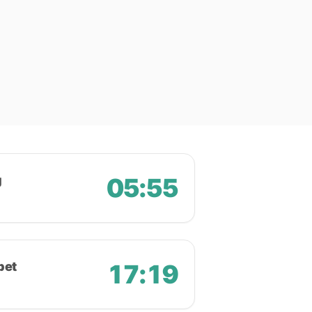
g
05:55
bet
17:19