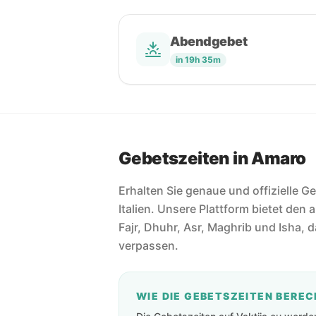
Abendgebet
in 19h 35m
Gebetszeiten in Amaro
Erhalten Sie genaue und offizielle G
Italien. Unsere Plattform bietet den a
Fajr, Dhuhr, Asr, Maghrib und Isha, 
verpassen.
WIE DIE GEBETSZEITEN BERE