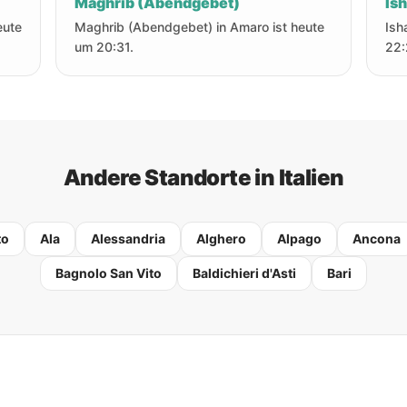
Maghrib (Abendgebet)
Is
eute
Maghrib (Abendgebet) in Amaro ist heute
Ish
um 20:31.
22:
Andere Standorte in Italien
to
Ala
Alessandria
Alghero
Alpago
Ancona
Bagnolo San Vito
Baldichieri d'Asti
Bari