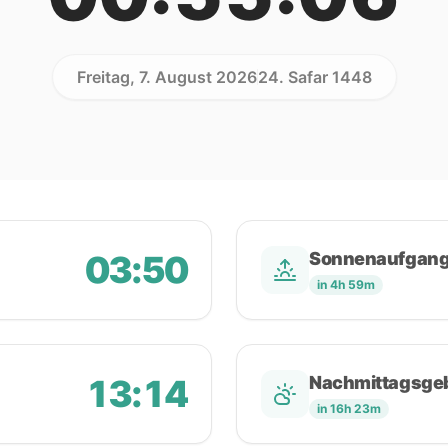
Freitag, 7. August 2026
24. Safar 1448
03:50
Sonnenaufgan
in 4h 59m
13:14
Nachmittagsge
in 16h 23m