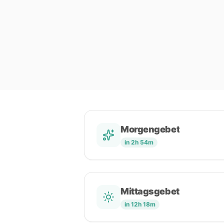
Morgengebet
in 2h 54m
Mittagsgebet
in 12h 18m