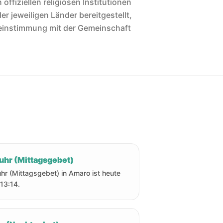
offiziellen religiösen Institutionen
r jeweiligen Länder bereitgestellt,
einstimmung mit der Gemeinschaft
uhr (Mittagsgebet)
hr (Mittagsgebet) in Amaro ist heute
13:14.