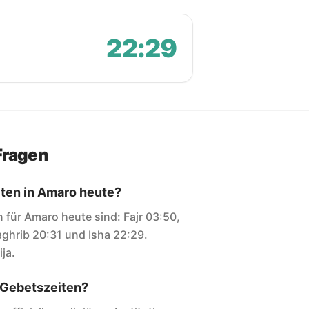
22:29
Fragen
iten in Amaro heute?
 für Amaro heute sind: Fajr 03:50,
aghrib 20:31 und Isha 22:29.
ja.
Gebetszeiten?