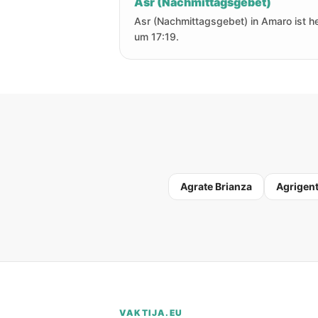
Asr (Nachmittagsgebet)
Asr (Nachmittagsgebet) in Amaro ist h
um 17:19.
Agrate Brianza
Agrigen
VAKTIJA.EU