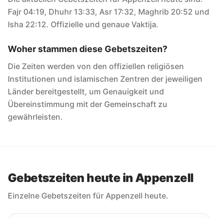
Fajr 04:19, Dhuhr 13:33, Asr 17:32, Maghrib 20:52 und
Isha 22:12. Offizielle und genaue Vaktija.
Woher stammen diese Gebetszeiten?
Die Zeiten werden von den offiziellen religiösen
Institutionen und islamischen Zentren der jeweiligen
Länder bereitgestellt, um Genauigkeit und
Übereinstimmung mit der Gemeinschaft zu
gewährleisten.
Gebetszeiten heute in Appenzell
Einzelne Gebetszeiten für Appenzell heute.