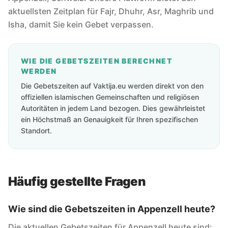
aktuellsten Zeitplan für Fajr, Dhuhr, Asr, Maghrib und
Isha, damit Sie kein Gebet verpassen.
WIE DIE GEBETSZEITEN BERECHNET
WERDEN
Die Gebetszeiten auf Vaktija.eu werden direkt von den
offiziellen islamischen Gemeinschaften und religiösen
Autoritäten in jedem Land bezogen. Dies gewährleistet
ein Höchstmaß an Genauigkeit für Ihren spezifischen
Standort.
Häufig gestellte Fragen
Wie sind die Gebetszeiten in Appenzell heute?
Die aktuellen Gebetszeiten für Appenzell heute sind: