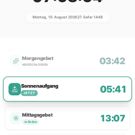
Montag, 10. August 2026
27. Safar 1448
Morgengebet
03:42
ABGESCHLOSSEN
Sonnenaufgang
05:41
JETZT
Mittagsgebet
13:07
in 5h 8m