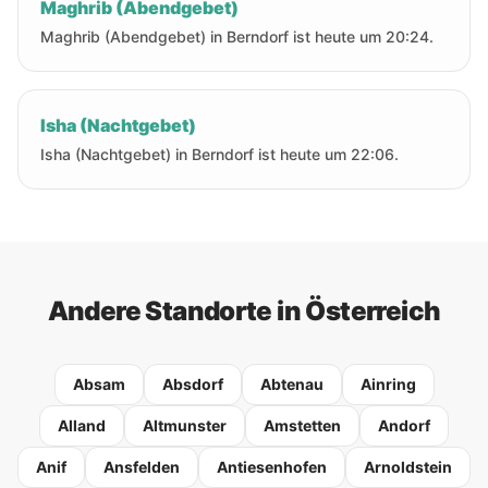
Maghrib (Abendgebet)
Maghrib (Abendgebet) in Berndorf ist heute um 20:24.
Isha (Nachtgebet)
Isha (Nachtgebet) in Berndorf ist heute um 22:06.
Andere Standorte in Österreich
Absam
Absdorf
Abtenau
Ainring
Alland
Altmunster
Amstetten
Andorf
Anif
Ansfelden
Antiesenhofen
Arnoldstein